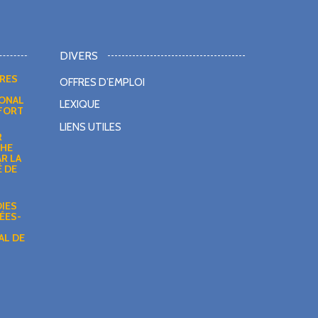
DIVERS
DRES
OFFRES D’EMPLOI
IONAL
LEXIQUE
NFORT
LIENS UTILES
R
PHE
AR LA
 DE
DIES
ÉES-
AL DE