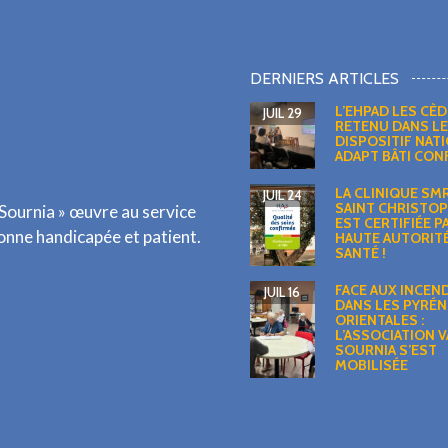
DERNIERS ARTICLES
L’EHPAD LES CÈ
JUIL 29
RETENU DANS LE
DISPOSITIF NAT
ADAPT BÂTI CO
LA CLINIQUE SM
JUIL 24
SAINT CHRISTO
 Sournia » œuvre au service
EST CERTIFIÉE P
sonne handicapée et patient.
HAUTE AUTORITÉ
SANTÉ !
FACE AUX INCEN
JUIL 16
DANS LES PYRÉN
ORIENTALES :
L’ASSOCIATION V
SOURNIA S’EST
MOBILISÉE