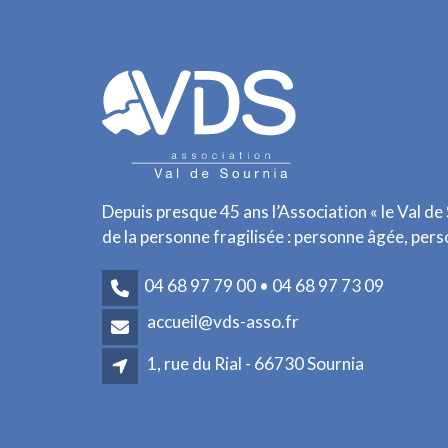
Depuis presque 45 ans l’Association « le Val de
de la personne fragilisée : personne âgée, per
04 68 97 79 00 • 04 68 97 73 09
accueil@vds-asso.fr
1, rue du Rial - 66730 Sournia