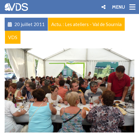
MENU
20 juillet 2011
Actu. : Les ateliers - Val de Sournia
VDS