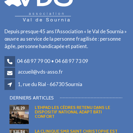
Depuis presque 45 ans l’Association « le Val de Sournia »
œuvre au service de la personne fragilisée : personne
âgée, personne handicapée et patient.
04 68 97 79 00 • 04 68 97 73 09
accueil@vds-asso.fr
1, rue du Rial - 66730 Sournia
DERNIERS ARTICLES
L’EHPAD LES CÈDRES RETENU DANS LE
JUIL 29
DISPOSITIF NATIONAL ADAPT BÂTI
CONFORT
LA CLINIQUE SMR SAINT CHRISTOPHE EST
JUIL 24