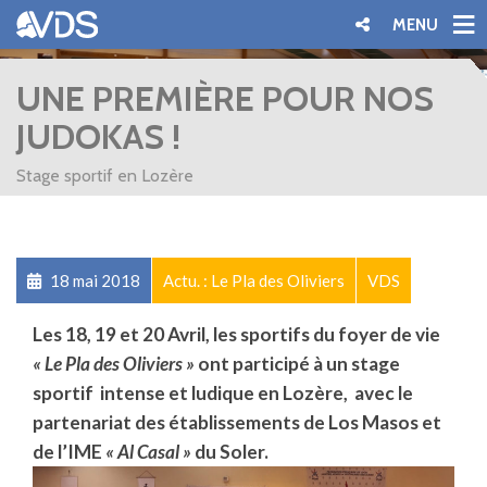
MENU
UNE PREMIÈRE POUR NOS
JUDOKAS !
Stage sportif en Lozère
18 mai 2018
Actu. : Le Pla des Oliviers
VDS
Les 18, 19 et 20 Avril, les sportifs du foyer de vie
« Le Pla des Oliviers »
ont participé à un stage
sportif intense et ludique en Lozère, avec le
partenariat des établissements de Los Masos et
de l’IME
« Al Casal »
du Soler.