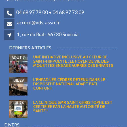
04 68 97 79 00 • 04 68 97 73 09
accueil@vds-asso.fr
1, rue du Rial - 66730 Sournia
DERNIERS ARTICLES
UNE INITIATIVE INCLUSIVE AU CŒUR DE
AOÛT 7
SAINT-HIPPOLYTE : LE FOYER DE VIE DES
MOUETTES ENGAGÉ AUPRÈS DES ENFANTS
L’EHPAD LES CÈDRES RETENU DANS LE
JUIL 29
DISPOSITIF NATIONAL ADAPT BÂTI
CONFORT
LA CLINIQUE SMR SAINT CHRISTOPHE EST
JUIL 24
CERTIFIÉE PAR LA HAUTE AUTORITÉ DE
SANTÉ !
DIVERS