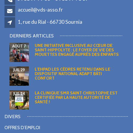
accueil@vds-asso.fr
1, rue du Rial - 66730 Sournia
DERNIERS ARTICLES
UNE INITIATIVE INCLUSIVE AU CŒUR DE
AOÛT 7
SAINT-HIPPOLYTE : LE FOYER DE VIE DES
MOUETTES ENGAGÉ AUPRÈS DES ENFANTS
L’EHPAD LES CÈDRES RETENU DANS LE
JUIL 29
DISPOSITIF NATIONAL ADAPT BÂTI
CONFORT
LA CLINIQUE SMR SAINT CHRISTOPHE EST
JUIL 24
CERTIFIÉE PAR LA HAUTE AUTORITÉ DE
SANTÉ !
DIVERS
OFFRES D’EMPLOI