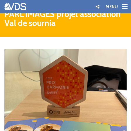
MENU
PARL’IMAGES projet association
Val de sournia